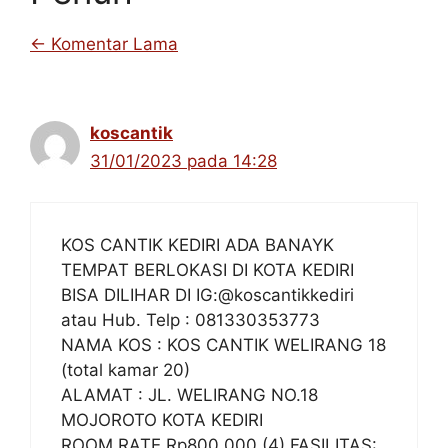
Navigasi
← Komentar Lama
komentar
koscantik
31/01/2023 pada 14:28
KOS CANTIK KEDIRI ADA BANAYK
TEMPAT BERLOKASI DI KOTA KEDIRI
BISA DILIHAR DI IG:@koscantikkediri
atau Hub. Telp : 081330353773
NAMA KOS : KOS CANTIK WELIRANG 18
(total kamar 20)
ALAMAT : JL. WELIRANG NO.18
MOJOROTO KOTA KEDIRI
ROOM RATE Rp800.000 (4) FASILITAS: