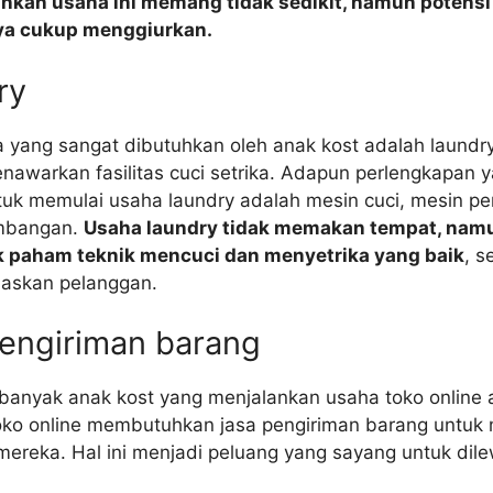
nkan usaha ini memang tidak sedikit, namun potensi
a cukup menggiurkan.
ry
a yang sangat dibutuhkan oleh anak kost adalah laundry,
awarkan fasilitas cuci setrika. Adapun perlengkapan 
uk memulai usaha laundry adalah mesin cuci, mesin pe
imbangan.
Usaha laundry tidak memakan tempat, nam
k paham teknik mencuci dan menyetrika yang baik
, s
askan pelanggan.
pengiriman barang
 banyak anak kost yang menjalankan usaha toko online 
oko online membutuhkan jasa pengiriman barang untuk
mereka. Hal ini menjadi peluang yang sayang untuk dil