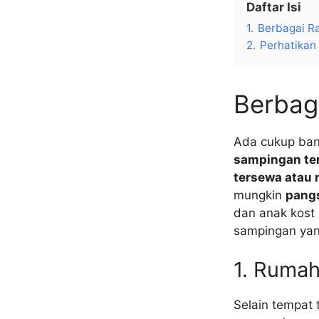
Daftar Isi
1.
Berbagai R
2.
Perhatikan 
Berbag
Ada cukup ban
sampingan ter
tersewa atau 
mungkin
pangs
dan anak kost l
sampingan yan
1. Rumah
Selain tempat 