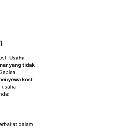
n
ost.
Usaha
mar yang tidak
 Sebisa
 penyewa kost
a usaha
nda:
berbakat dalam