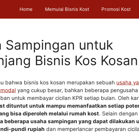
Home
Memulai Bisnis Kost
Promosi Kost
 Sampingan untuk
jang Bisnis Kos Kosan
hu bahwa bisnis kos kosan merupakan sebuah
usaha y
 modal
yang cukup besar, bahkan beberapa pengusaha 
iban untuk membayar cicilan KPR setiap bulan. Oleh kar
st dituntut untuk mampu memanfaatkan setiap pote
ng bisa diperoleh melalui rumah kost
. Selain denga
a beberapa usaha sampingan yang dapat dilakukan 
di-pundi rupiah
dan memperlancar pembayaran cicil