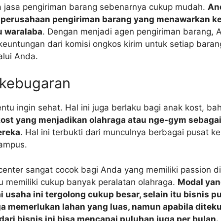
jasa pengiriman barang sebenarnya cukup mudah.
An
i perusahaan pengiriman barang yang menawarkan k
u waralaba
. Dengan menjadi agen pengiriman barang, 
euntungan dari komisi ongkos kirim untuk setiap baran
alui Anda.
 kebugaran
entu ingin sehat. Hal ini juga berlaku bagi anak kost, b
ost yang menjadikan olahraga atau nge-gym sebagai
ereka
. Hal ini terbukti dari munculnya berbagai pusat 
kampus.
center sangat cocok bagi Anda yang memiliki passion d
 memiliki cukup banyak peralatan olahraga.
Modal yan
usaha ini tergolong cukup besar, selain itu bisnis p
a memerlukan lahan yang luas, namun apabila ditek
dari bisnis ini bisa mencapai puluhan juga per bulan.