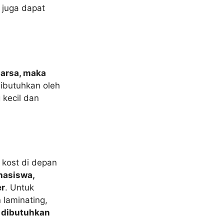
 juga dapat
uarsa, maka
dibutuhkan oleh
 kecil dan
 kost di depan
hasiswa,
er
. Untuk
 laminating,
 dibutuhkan