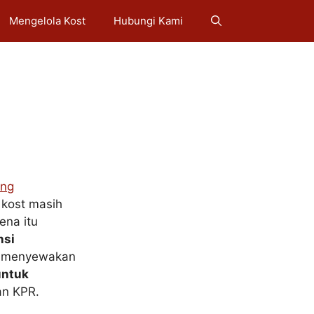
Mengelola Kost
Hubungi Kami
ang
kost masih
ena itu
nsi
n menyewakan
untuk
an KPR.