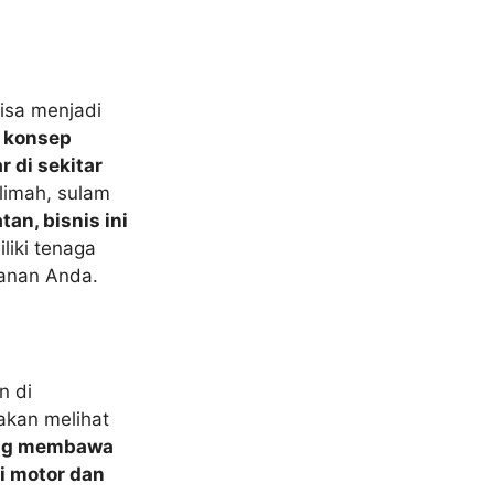
isa menjadi
 konsep
 di sekitar
slimah, sulam
an, bisnis ini
liki tenaga
yanan Anda.
n di
akan melihat
ang membawa
i motor dan