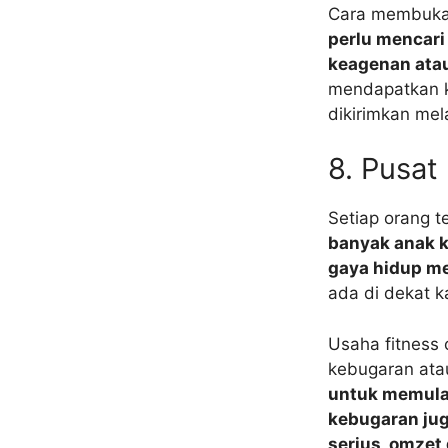
Cara membuka 
perlu mencar
keagenan ata
mendapatkan k
dikirimkan mel
8. Pusat
Setiap orang t
banyak anak k
gaya hidup m
ada di dekat 
Usaha fitness 
kebugaran atau
untuk memulai 
kebugaran jug
serius, omzet 