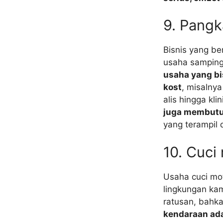
9. Pangk
Bisnis yang be
usaha samping
usaha yang bi
kost
, misalny
alis hingga kli
juga membutu
yang terampil
10. Cuci
Usaha cuci mot
lingkungan ka
ratusan, bahka
kendaraan ada