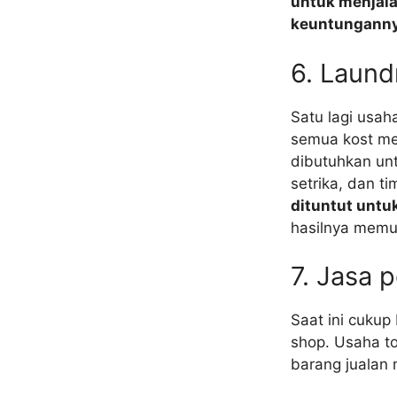
untuk menjala
keuntunganny
6. Laund
Satu lagi usah
semua kost men
dibutuhkan unt
setrika, dan t
dituntut untu
hasilnya memu
7. Jasa 
Saat ini cukup
shop. Usaha t
barang jualan 