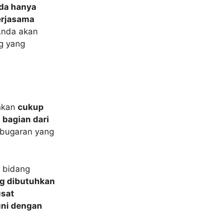
da hanya
erjasama
Anda akan
g yang
ahkan
cukup
 bagian dari
kebugaran yang
i bidang
g dibutuhkan
usat
uni dengan