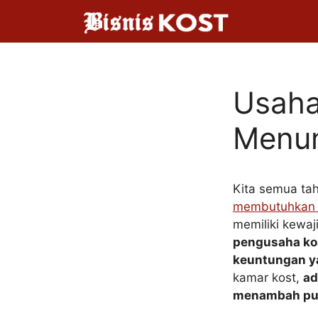
Langsung
ke
isi
Usaha
Menun
Kita semua ta
membutuhkan
memiliki kewaj
pengusaha ko
keuntungan ya
kamar kost,
ad
menambah pun