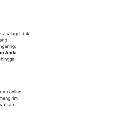
 apalagi tidak
yang
ngering,
un Anda
ehingga
atau online
 mengirim
ewatkan.