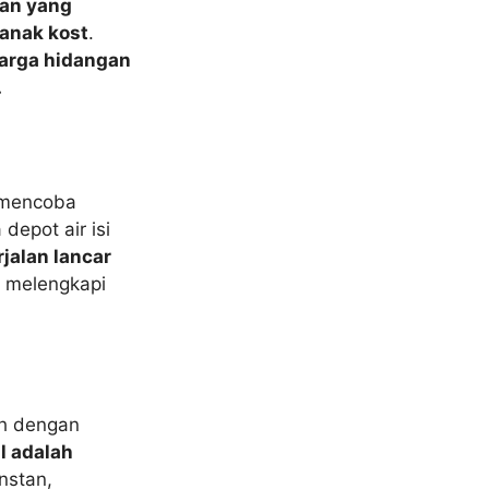
an yang
anak kost
.
arga hidangan
.
 mencoba
depot air isi
rjalan lancar
t melengkapi
ah dengan
l adalah
instan,