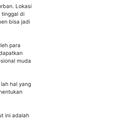
urban. Lokasi
tinggal di
en bisa jadi
leh para
ndapatkan
esional muda
lah hal yang
enentukan
t ini adalah