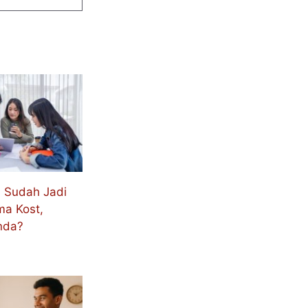
Z Sudah Jadi
ma Kost,
nda?