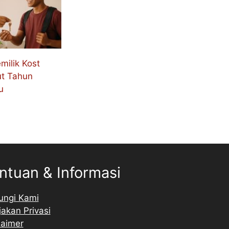
milik Kost
t Tahun
u
ntuan & Informasi
ungi Kami
jakan Privasi
laimer