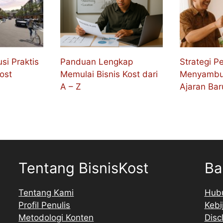
usi Praktis
Panduan Lengkap
Strategi Pe
ost
Memulai Bisnis Kost dari
Menyambu
A – Z
Ajaran Bar
Tentang BisnisKost
Ba
Tentang Kami
Hub
Profil Penulis
Kebi
Metodologi Konten
Disc