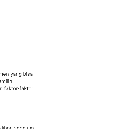
emen yang bisa
milih
 faktor-faktor
ilihan sebelum