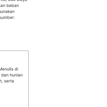
nkan beban
ggunakan
(sumber:
Menulis di
t dan hunian
t, serta