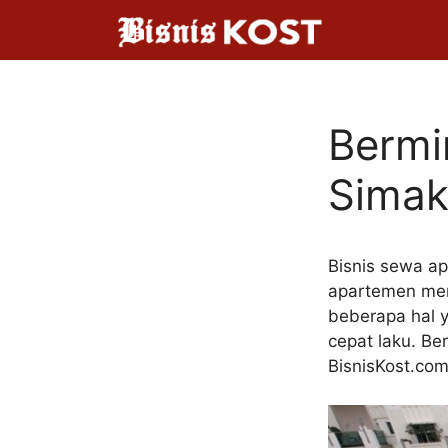
Langsung
ke
isi
Bermi
Simak 
Bisnis sewa ap
apartemen mer
beberapa hal y
cepat laku. Be
BisnisKost.com 