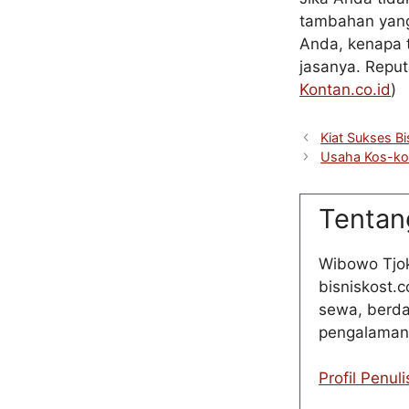
tambahan yang 
Anda, kenapa t
jasanya. Reput
Kontan.co.id
)
Kiat Sukses B
Usaha Kos-ko
Tentan
Wibowo Tjok
bisniskost.
sewa, berda
pengalaman 
Profil Penuli