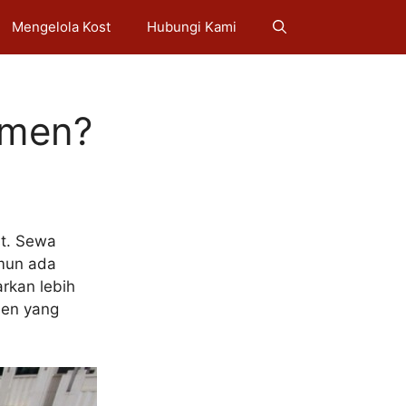
Mengelola Kost
Hubungi Kami
emen?
st. Sewa
amun ada
rkan lebih
men yang