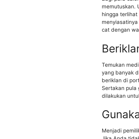
memutuskan. U
hingga terlihat
menyiasatinya
cat dengan war
Berikl
Temukan media
yang banyak di
beriklan di po
Sertakan pula
dilakukan unt
Gunaka
Menjadi pemili
Jika Anda tida