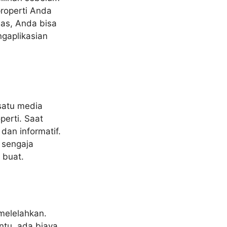
roperti Anda
luas, Anda bisa
gaplikasian
satu media
perti. Saat
dan informatif.
 sengaja
 buat.
 melelahkan.
ntu, ada biaya