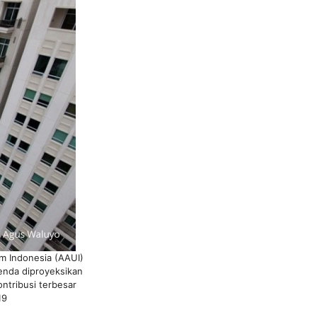
m Indonesia (AAUI)
benda diproyeksikan
ontribusi terbesar
19